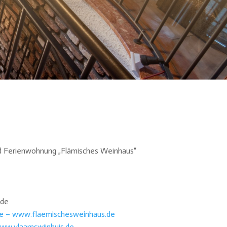
d Ferienwohnung „Flämisches Weinhaus“
.de
e –
www.flaemischesweinhaus.de
ww.vlaamswijnhuis.de