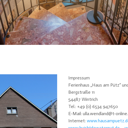
Impressum
Ferienhaus „Haus am Pütz“ un
Bergstraße 11
54487 Wintrich
Tel.: +49 (0) 6534 947650
E-Mail: ulla.wendland@t-online
Internet:
www.hausampuetz.d
www.huisbijdewaterput.de –
w